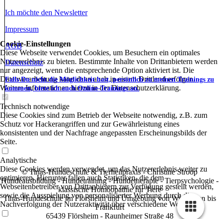
Ich möchte den Newsletter
Impressum
Cookie-Einstellungen
AGB
Diese Webseite verwendet Cookies, um Besuchern ein optimales
Nutzererlebnis zu bieten. Bestimmte Inhalte von Drittanbietern werden
Datenschutz
nur angezeigt, wenn die entsprechende Option aktiviert ist. Die
Datenverarbeitung kann dann auch in einem Drittland erfolgen.
Falls Du nicht die Möglichkeit hast, persönlich zu meinen Trainings zu
Weitere Informationen hierzu in der Datenschutzerklärung.
kommen, biete ich auch Online-Trainings an.
Technisch notwendige
Diese Cookies sind zum Betrieb der Webseite notwendig, z.B. zum
Schutz vor Hackerangriffen und zur Gewährleistung eines
konsistenten und der Nachfrage angepassten Erscheinungsbilds der
Seite.
Analytische
Diese Cookies werden verwendet, um das Nutzererlebnis weiter zu
© Tinas-Hundeschule & Tierheilpraxis - Christine Stroop
optimieren. Hierunter fallen auch Statistiken, die dem
Hundeausbildung - Hundetraining - Hundetherapie - Tierpsychologie -
Webseitenbetreiber von Drittanbietern zur Verfügung gestellt werden,
klassische Homöopathie für Tiere
sowie die Ausspielung von personalisierter Werbung durch die
Tinas-Hundeschule im Flörsheim und Umgebung von Wiesbaden bis
Nachverfolgung der Nutzeraktivität über verschiedene Webseiten.
Frankfurt
65439 Flörsheim - Raunheimer Straße 48