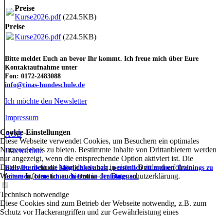
Preise
Kurse2026.pdf
(224.5KB)
Preise
Kurse2026.pdf
(224.5KB)
Bitte meldet Euch an bevor Ihr kommt. Ich freue mich über Eure
Kontaktaufnahme unter
Fon: 0172-2483088
info@tinas-hundeschule.de
Ich möchte den Newsletter
Impressum
Cookie-Einstellungen
AGB
Diese Webseite verwendet Cookies, um Besuchern ein optimales
Nutzererlebnis zu bieten. Bestimmte Inhalte von Drittanbietern werden
Datenschutz
nur angezeigt, wenn die entsprechende Option aktiviert ist. Die
Datenverarbeitung kann dann auch in einem Drittland erfolgen.
Falls Du nicht die Möglichkeit hast, persönlich zu meinen Trainings zu
Weitere Informationen hierzu in der Datenschutzerklärung.
kommen, biete ich auch Online-Trainings an.
Technisch notwendige
Diese Cookies sind zum Betrieb der Webseite notwendig, z.B. zum
Schutz vor Hackerangriffen und zur Gewährleistung eines