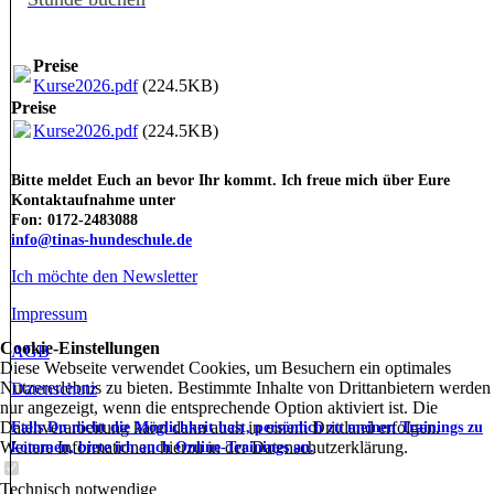
Preise
Kurse2026.pdf
(224.5KB)
Preise
Kurse2026.pdf
(224.5KB)
Bitte meldet Euch an bevor Ihr kommt. Ich freue mich über Eure
Kontaktaufnahme unter
Fon: 0172-2483088
info@tinas-hundeschule.de
Ich möchte den Newsletter
Impressum
Cookie-Einstellungen
AGB
Diese Webseite verwendet Cookies, um Besuchern ein optimales
Nutzererlebnis zu bieten. Bestimmte Inhalte von Drittanbietern werden
Datenschutz
nur angezeigt, wenn die entsprechende Option aktiviert ist. Die
Datenverarbeitung kann dann auch in einem Drittland erfolgen.
Falls Du nicht die Möglichkeit hast, persönlich zu meinen Trainings zu
Weitere Informationen hierzu in der Datenschutzerklärung.
kommen, biete ich auch Online-Trainings an.
Technisch notwendige