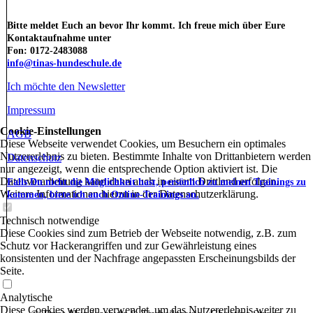
Bitte meldet Euch an bevor Ihr kommt. Ich freue mich über Eure
Kontaktaufnahme unter
Fon: 0172-2483088
info@tinas-hundeschule.de
Ich möchte den Newsletter
Impressum
Cookie-Einstellungen
AGB
Diese Webseite verwendet Cookies, um Besuchern ein optimales
Nutzererlebnis zu bieten. Bestimmte Inhalte von Drittanbietern werden
Datenschutz
nur angezeigt, wenn die entsprechende Option aktiviert ist. Die
Datenverarbeitung kann dann auch in einem Drittland erfolgen.
Falls Du nicht die Möglichkeit hast, persönlich zu meinen Trainings zu
Weitere Informationen hierzu in der Datenschutzerklärung.
kommen, biete ich auch Online-Trainings an.
Technisch notwendige
Diese Cookies sind zum Betrieb der Webseite notwendig, z.B. zum
Schutz vor Hackerangriffen und zur Gewährleistung eines
konsistenten und der Nachfrage angepassten Erscheinungsbilds der
Seite.
Analytische
Diese Cookies werden verwendet, um das Nutzererlebnis weiter zu