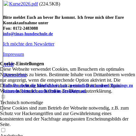
Kurse2026.pdf
(224.5KB)
Bitte meldet Euch an bevor Ihr kommt. Ich freue mich über Eure
Kontaktaufnahme unter
Fon: 0172-2483088
info@tinas-hundeschule.de
Ich möchte den Newsletter
Impressum
Cookie-Einstellungen
AGB
Diese Webseite verwendet Cookies, um Besuchern ein optimales
Nutzererlebnis zu bieten. Bestimmte Inhalte von Drittanbietern werden
Datenschutz
nur angezeigt, wenn die entsprechende Option aktiviert ist. Die
Datenverarbeitung kann dann auch in einem Drittland erfolgen.
Falls Du nicht die Möglichkeit hast, persönlich zu meinen Trainings zu
Weitere Informationen hierzu in der Datenschutzerklärung.
kommen, biete ich auch Online-Trainings an.
Technisch notwendige
Diese Cookies sind zum Betrieb der Webseite notwendig, z.B. zum
Schutz vor Hackerangriffen und zur Gewährleistung eines
konsistenten und der Nachfrage angepassten Erscheinungsbilds der
Seite.
Analytische