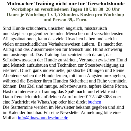
Mutmacher Training nicht nur für Tierschutzhunde
Workshops an verschiedenen Tagen 18 Uhr 30- 20 Uhr
Dauer je Workshop 1 x 1,5 Stunden. Kosten pro Workshop
und Person 39,- Euro.
Sind Hunde schüchtern, unsicher, ängstlich, misstrauisch
und skeptisch gegenüber fremden Menschen und verschiedensten
Alltagssituationen, kann das viele Ursachen haben und sich in
vielen unterschiedlichen Verhaltensweisen äußern. Es macht den
Alltag und das Zusammenleben für Mensch und Hund schwierig
und anstrengend.
Das Training konzentriert sich darauf, das
Selbstbewusstsein der Hunde zu stärken, Vertrauen zwischen Hund
und Mensch aufzubauen und Techniken zur Stressbewältigung zu
erlernen. Durch ganz individuelle, praktische Übungen und kleine
Abenteuer sollen die Hunde lernen, mit ihren Ängsten umzugehen,
während die Besitzer ihren Hunden Sicherheit und Ruhe vermitteln
können. Das Ziel sind mutige, selbstbewusste, tapfere kleine Pfoten.
Hast du Interesse an Training das Spaß macht und effektiv ist?
Dann freue ich mich auf deinen Anruf unter 0172-2483088 oder
eine Nachricht via WhatsApp oder hier direkt
buchen
Die Starttermine werden im Newsletter bekannt gegeben und sind
im Kalender buchbar. Für eine Newsletter Anmeldung bitte eine
Mail an
info@tinas-hundeschule.de
.