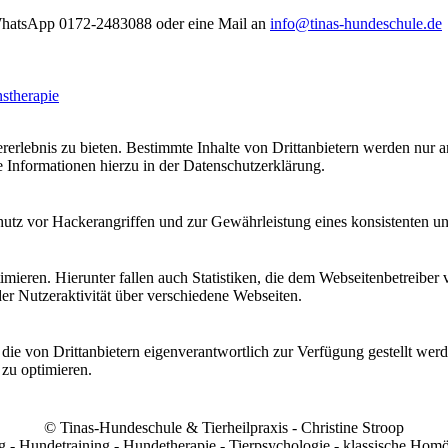
 WhatsApp 0172-2483088 oder eine Mail an
info@tinas-hundeschule.de
stherapie
lebnis zu bieten. Bestimmte Inhalte von Drittanbietern werden nur ang
e Informationen hierzu in der Datenschutzerklärung.
utz vor Hackerangriffen und zur Gewährleistung eines konsistenten un
ieren. Hierunter fallen auch Statistiken, die dem Webseitenbetreiber v
r Nutzeraktivität über verschiedene Webseiten.
 die von Drittanbietern eigenverantwortlich zur Verfügung gestellt wer
 zu optimieren.
© Tinas-Hundeschule & Tierheilpraxis - Christine Stroop
- Hundetraining - Hundetherapie - Tierpsychologie - klassische Homö