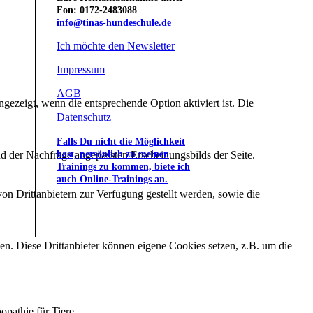
Fon: 0172-2483088
info@tinas-hundeschule.de
Ich möchte den Newsletter
Impressum
AGB
ezeigt, wenn die entsprechende Option aktiviert ist. Die
Datenschutz
Falls Du nicht die Möglichkeit
hast, persönlich zu meinen
d der Nachfrage angepassten Erscheinungsbilds der Seite.
Trainings zu kommen, biete ich
auch Online-Trainings an.
on Drittanbietern zur Verfügung gestellt werden, sowie die
den. Diese Drittanbieter können eigene Cookies setzen, z.B. um die
opathie für Tiere