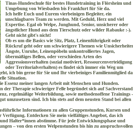
Tinas-Hundeschule für bestes Hundetraining in Flörsheim und
Umgebung von Wiesbaden bis Frankfurt für Sie da.
Ich helfe Euch und Eurem vierbeinigen Begleiter, ein
unschlagbares Team zu werden. Mit Geduld, Herz und viel
Expertise. Egal ob Welpe, Junghund, Senior, unsicherer oder
ängstlicher Hund aus dem Tierschutz oder wilder Rabauke :-).
Geht nicht gibt's nicht!
Ob es um die Basics wie Sitz, Platz, Leinenführigkeit oder
Rückruf geht oder um schwierigere Themen wie Unsicherheite
Ängste, Unruhe, Leinenpöbeln unkontrolliertes Jagen,
übermäßiges Bellen, oder verschieden Arten des
Aggressionsverhalten (sozial motiviert, Ressourcenverteidigung
oder Territorialverhalten) es findet sich immer ein Weg um
t, ich bin gerne für Sie und Ihr vierbeiniges Familienmitglied da
lle Situation.
t die Essenz meiner langen Arbeit mit Menschen und Hunden.
n der Therapie schwieriger Felle begründet sich auf Sachverstand
nz, regelmäßige Weiterbildung, sowie methodenoffene Trainings -
 umzusetzen sind. Ich bin stets auf dem neusten Stand bei allen
 ausführliche Informationen zu allen Gruppenstunden, Kursen und
Verfügung. Entdecken Sie mein vielfältiges Angebot, das ich
d und Halter*innen abstimme. Für jede Entwicklungsphase und
ösungen – von den ersten Welpenstunden bis hin zu anspruchsvollen